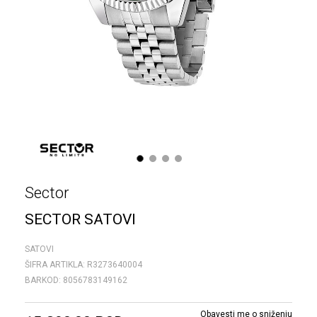
1
2
3
4
Sector
SECTOR SATOVI
SATOVI
ŠIFRA ARTIKLA:
R3273640004
BARKOD:
8056783149162
Obavesti me o sniženju