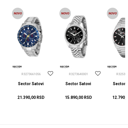
R3273661056
R3273640001
R32533
Sector Satovi
Sector Satovi
Sector 
21.390,00
RSD
15.890,00
RSD
12.790,