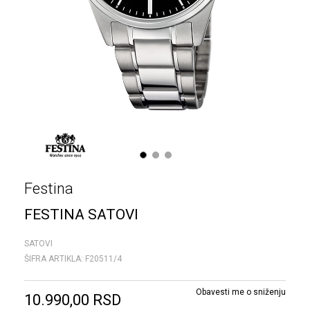
1
2
3
Festina
FESTINA SATOVI
SATOVI
ŠIFRA ARTIKLA:
F20511/4
Obavesti me o sniženju
10.990,00
RSD