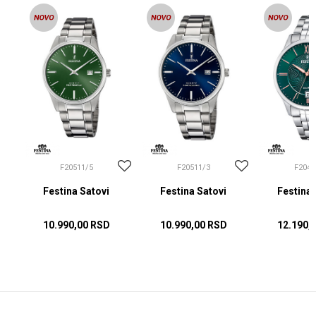
F20511/5
F20511/3
F2042
Festina Satovi
Festina Satovi
Festina 
10.990,00
RSD
10.990,00
RSD
12.190,