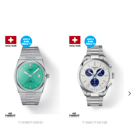
T1374071109101
T1504171101100