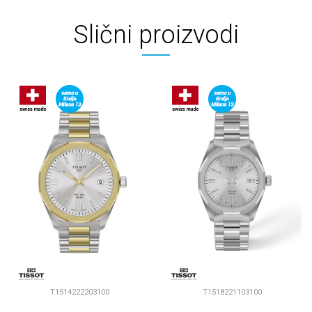
Slični proizvodi
T1514222203100
T1518221103100