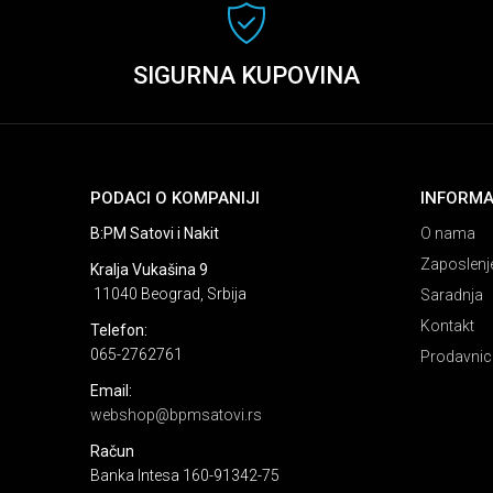
SIGURNA KUPOVINA
PODACI O KOMPANIJI
INFORMA
B:PM Satovi i Nakit
O nama
Zaposlenj
Kralja Vukašina 9
11040 Beograd, Srbija
Saradnja
Kontakt
Telefon:
065-2762761
Prodavnic
Email:
webshop@bpmsatovi.rs
Račun
Banka Intesa 160-91342-75