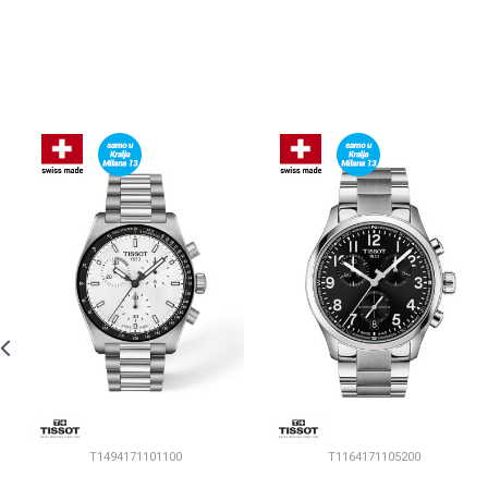
T1494171101100
T1164171105200