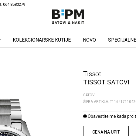
2: 064 8580279
KOLEKCIONARSKE KUTIJE
NOVO
SPECIJALNE
Tissot
TISSOT SATOVI
SATOVI
ŠIFRA ARTIKLA:
T11641711042
Obavestite me kada proi
CENA NA UPIT