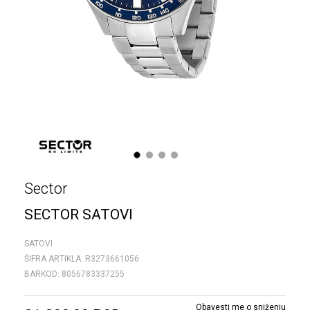
1
2
3
4
Sector
SECTOR SATOVI
SATOVI
ŠIFRA ARTIKLA:
R3273661056
BARKOD:
8056783337255
Obavesti me o sniženju