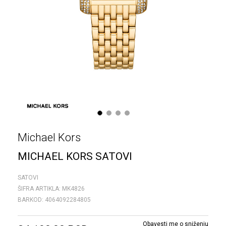
1
2
3
4
Michael Kors
MICHAEL KORS SATOVI
SATOVI
ŠIFRA ARTIKLA:
MK4826
BARKOD:
4064092284805
Obavesti me o sniženju