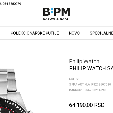
2: 064 8580279
KOLEKCIONARSKE KUTIJE
NOVO
SPECIJALNE
Philip Watch
PHILIP WATCH S
SATOVI
ŠIFRA ARTIKLA:
R8273607030
BARKOD:
8056783254590
64.190,00
RSD