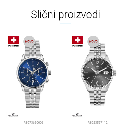
Slični proizvodi
R8273650006
R8253597112