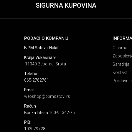
SIGURNA KUPOVINA
PODACI O KOMPANIJI
INFORMA
B:PM Satovi i Nakit
O nama
Zaposlenj
Kralja Vukašina 9
11040 Beograd, Srbija
Saradnja
Kontakt
Telefon:
065-2762761
Prodavnic
Email:
webshop@bpmsatovi.rs
Račun
Banka Intesa 160-91342-75
PIB:
102079728