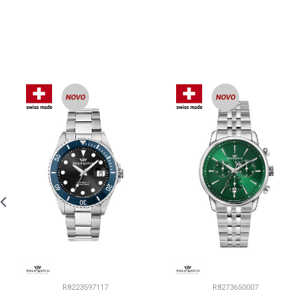
R8223597117
R8273650007