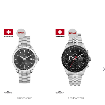
R8253165011
R8243607028