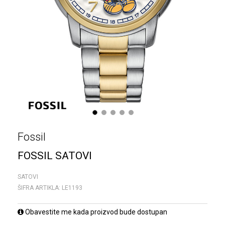
1
2
3
4
5
Fossil
FOSSIL SATOVI
SATOVI
ŠIFRA ARTIKLA:
LE1193
Obavestite me kada proizvod bude dostupan