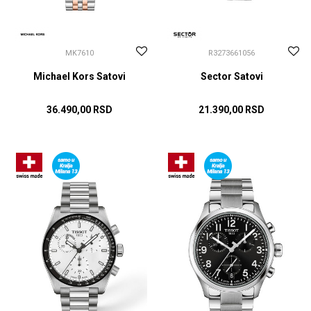
MK7610
R3273661056
Michael Kors Satovi
Sector Satovi
36.490,00
RSD
21.390,00
RSD
DODAJ U KORPU
DODAJ U KORPU