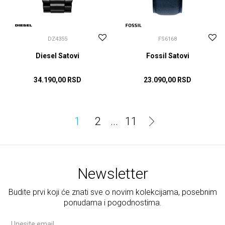
DZ4355
FS6168
Diesel Satovi
Fossil Satovi
34.190,00
RSD
23.090,00
RSD
DODAJ U KORPU
DODAJ U KORPU
1
2
...
11
Newsletter
Budite prvi koji će znati sve o novim kolekcijama, posebnim
ponudama i pogodnostima.