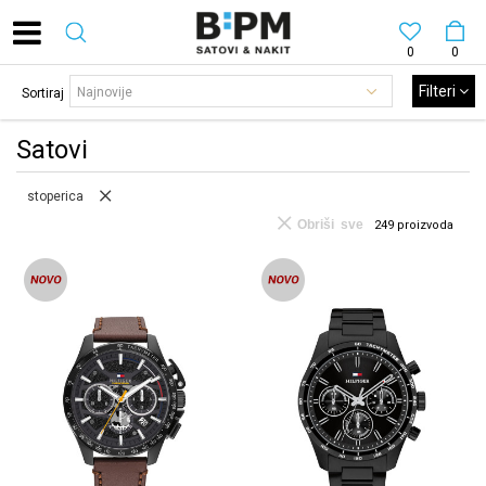
0
0
Filteri
Sortiraj
Satovi
stoperica
Obriši sve
249
proizvoda