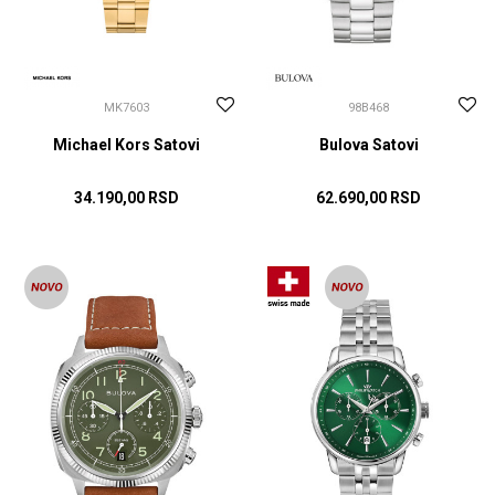
MK7603
98B468
Michael Kors Satovi
Bulova Satovi
34.190,00
RSD
62.690,00
RSD
DODAJ U KORPU
DODAJ U KORPU