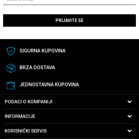
PRIJAVITE SE
SIGURNA KUPOVINA
BRZA DOSTAVA
JEDNOSTAVNA KUPOVINA
PODACI O KOMPANIJI
B:PM Satovi i Nakit
INFORMACIJE
Kralja Vukašina 9
11040 Beograd, Srbija
O nama
KORISNIČKI SERVIS
Telefon:
065-2762761
Zaposlenje