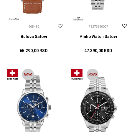
96B482
R8273650007
Bulova Satovi
Philip Watch Satovi
65.290,00
RSD
47.390,00
RSD
DODAJ U KORPU
DODAJ U KORPU