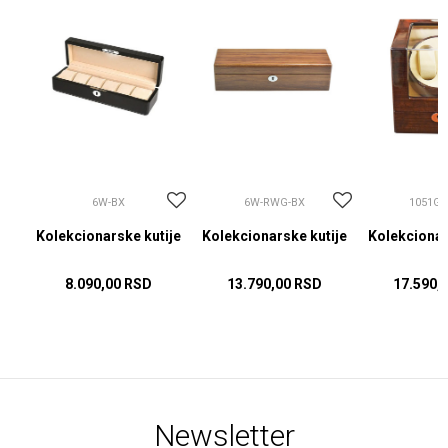
6W-BX
6W-RWG-BX
1051GC
ije
Kolekcionarske kutije
Kolekcionarske kutije
Kolekcionar
8.090,00
RSD
13.790,00
RSD
17.590,
Newsletter