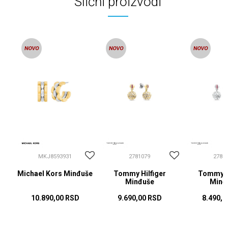
Slični proizvodi
MKJ8593931
2781079
2781
Michael Kors Minđuše
Tommy Hilfiger
Tommy Hi
Minđuše
Minđ
10.890,00
RSD
9.690,00
RSD
8.490,0