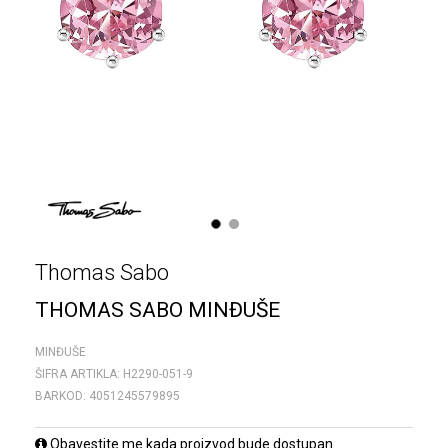
1
2
Thomas Sabo
THOMAS SABO MINĐUŠE
MINĐUŠE
ŠIFRA ARTIKLA:
H2290-051-9
BARKOD:
4051245579895
Obavestite me kada proizvod bude dostupan