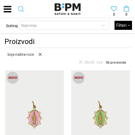
0
0
Filteri
Sortiraj
Proizvodi
boja-nakita-roze
Obriši sve
56
proizvoda