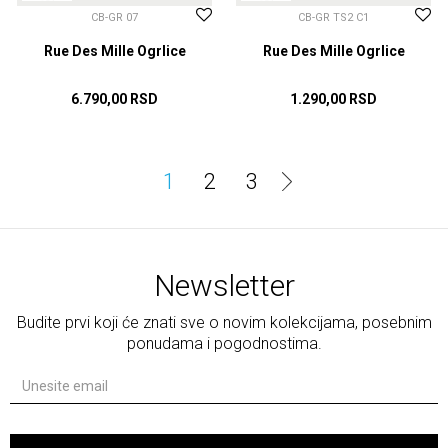
CB-GR 07
CB-GR TS2 C1
Rue Des Mille Ogrlice
Rue Des Mille Ogrlice
6.790,00
RSD
1.290,00
RSD
DODAJ U KORPU
DODAJ U KORPU
1
2
3
Newsletter
Budite prvi koji će znati sve o novim kolekcijama, posebnim
ponudama i pogodnostima.