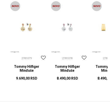
2781079
2781078
2781
Tommy Hilfiger
Tommy Hilfiger
Tommy Hi
Minđuše
Minđuše
Minđ
9.690,00
RSD
8.490,00
RSD
8.490,0