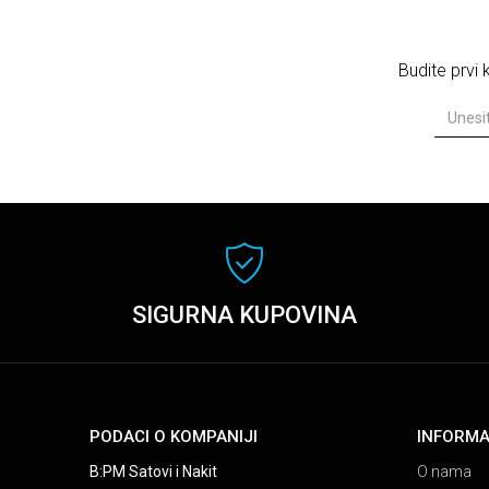
Budite prvi
SIGURNA KUPOVINA
PODACI O KOMPANIJI
INFORMA
B:PM Satovi i Nakit
O nama