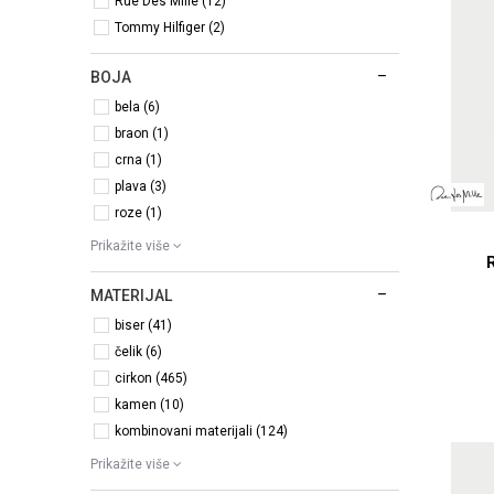
Rue Des Mille (12)
Tommy Hilfiger (2)
BOJA
bela (6)
braon (1)
crna (1)
plava (3)
roze (1)
Prikažite više
MATERIJAL
biser (41)
čelik (6)
cirkon (465)
kamen (10)
kombinovani materijali (124)
Prikažite više