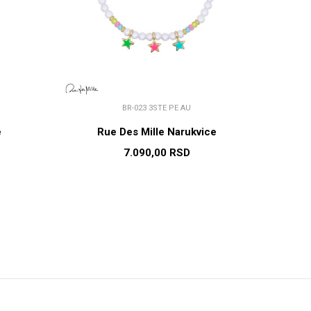
BR-023 3STE PE AU
e
Rue Des Mille Narukvice
7.090,00
RSD
U
DODAJ U KORPU