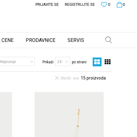
PRIJAVITE SE
REGISTRUJTE SE
0
0
 CENE
PRODAVNICE
SERVIS
Prikaži
po strani
15
proizvoda
Obriši sve