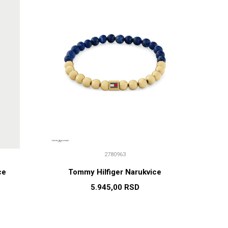
2780963
ce
Tommy Hilfiger Narukvice
5.945,00
RSD
U
DODAJ U KORPU