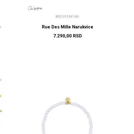
BRZ-013 M1 AU
e
Rue Des Mille Narukvice
7.290,00
RSD
U
DODAJ U KORPU