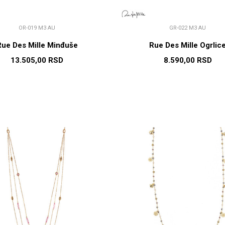
OR-019 M3 AU
GR-022 M3 AU
Rue Des Mille Minđuše
Rue Des Mille Ogrlic
13.505,00
RSD
8.590,00
RSD
DODAJ U KORPU
DODAJ U KORP