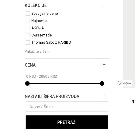
KOLEKCIJE
Specijalne cene
Najnovije
AKCIJA
Swiss-made
Thomas Sabo x HARIBO
Prikažite više
CENA
NAZIV ILI ŠIFRA PROIZVODA
R
PRETRAŽI