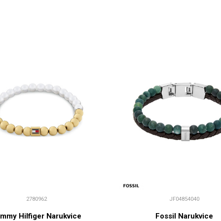
2780962
JF04854040
mmy Hilfiger Narukvice
Fossil Narukvice