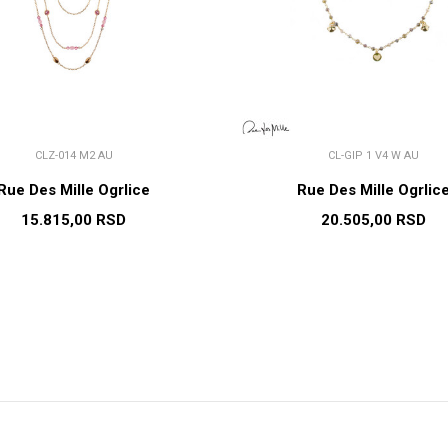
CLZ-014 M2 AU
CL-GIP 1 V4 W AU
Rue Des Mille Ogrlice
Rue Des Mille Ogrlic
15.815,00
RSD
20.505,00
RSD
DODAJ U KORPU
DODAJ U KORP