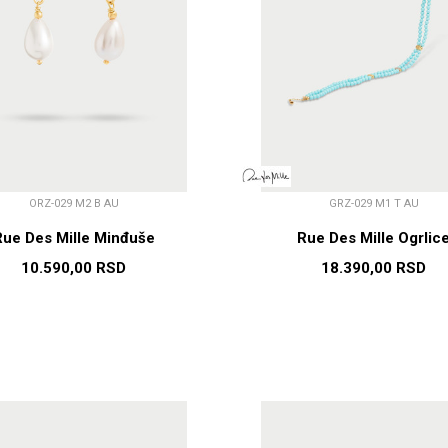
ORZ-029 M2 B AU
GRZ-029 M1 T AU
Rue Des Mille Minđuše
Rue Des Mille Ogrlic
10.590,00
RSD
18.390,00
RSD
DODAJ U KORPU
DODAJ U KORP