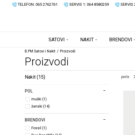
TELEFON: 065 2762761
SERVIS 1: 064 8580259
SERVIS 
SATOVI
NAKIT
BRENDOVI
B:PM Satovi i Nakit
Proizvodi
Proizvodi
Nakit
(15)
perle
POL
muški (1)
ženski (14)
BRENDOVI
Fossil (1)