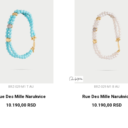
BRZ-029 M1 T AU
BRZ-029 M1 B AU
ue Des Mille Narukvice
Rue Des Mille Narukvi
10.190,00
RSD
10.190,00
RSD
DODAJ U KORPU
DODAJ U KORP