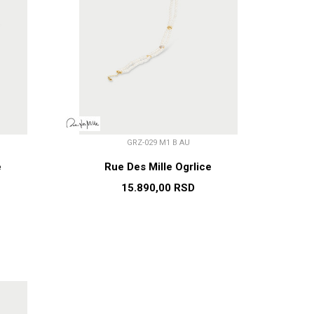
GRZ-029 M1 B AU
e
Rue Des Mille Ogrlice
15.890,00
RSD
U
DODAJ U KORPU