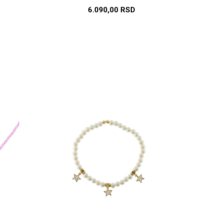
6.090,00
RSD
U
DODAJ U KORPU