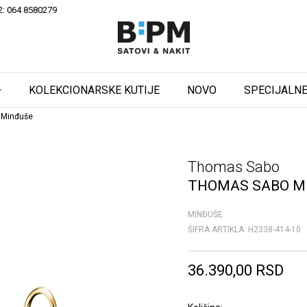
2: 064 8580279
KOLEKCIONARSKE KUTIJE
NOVO
SPECIJALNE
 Minđuše
Thomas Sabo
THOMAS SABO M
MINĐUŠE
ŠIFRA ARTIKLA:
H2338-414-10
36.390,00
RSD