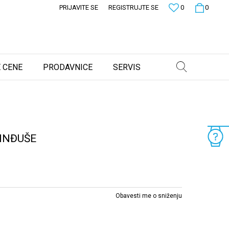
PRIJAVITE SE
REGISTRUJTE SE
0
0
 CENE
PRODAVNICE
SERVIS
INĐUŠE
Obavesti me o sniženju