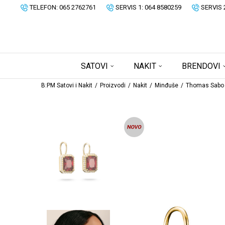
TELEFON: 065 2762761
SERVIS 1: 064 8580259
SERVIS 
SATOVI
NAKIT
BRENDOVI
B:PM Satovi i Nakit
Proizvodi
Nakit
Minđuše
Thomas Sabo