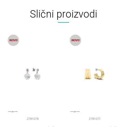
Slični proizvodi
2781078
2781071