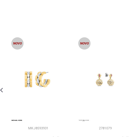
MKJ8593931
2781079