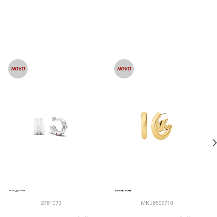
2781070
MKJ8509710