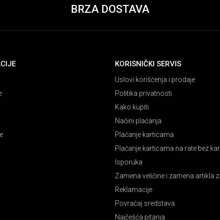
BRZA DOSTAVA
CIJE
KORISNIČKI SERVIS
Uslovi korišćenja i prodaje
e
Politika privatnosti
Kako kupiti
Načini plaćanja
e
Plaćanje karticama
Plaćanje karticama na rate bez k
Isporuka
Zamena veličine i zamena artikla z
Reklamacije
Povraćaj sredstava
Najčešća pitanja