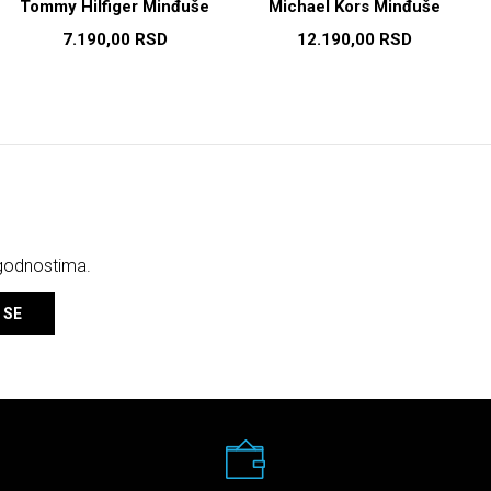
Tommy Hilfiger Minđuše
Michael Kors Minđuše
7.190,00
RSD
12.190,00
RSD
ogodnostima.
 SE