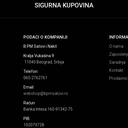
SIGURNA KUPOVINA
PODACI O KOMPANIJI
INFORMA
B:PM Satovi i Nakit
O nama
Zaposlenj
Kralja Vukašina 9
11040 Beograd, Srbija
Saradnja
Kontakt
Telefon:
065-2762761
Prodavnic
Email:
webshop@bpmsatovi.rs
Račun
Banka Intesa 160-91342-75
PIB:
102079728