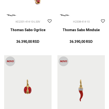
KE2331-414-10-L50V
H2338-414-10
Thomas Sabo Ogrlice
Thomas Sabo Minđuše
36.390,00
RSD
36.390,00
RSD
DODAJ U KORPU
DODAJ U KORPU