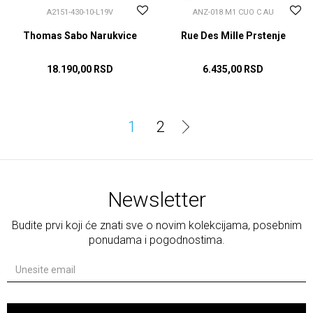
A2151-430-10-L19V
ANZ-018 M1 CUO C AU
Thomas Sabo Narukvice
Rue Des Mille Prstenje
18.190,00
RSD
6.435,00
RSD
DODAJ U KORPU
DODAJ U KORPU
1
2
Newsletter
Budite prvi koji će znati sve o novim kolekcijama, posebnim
ponudama i pogodnostima.