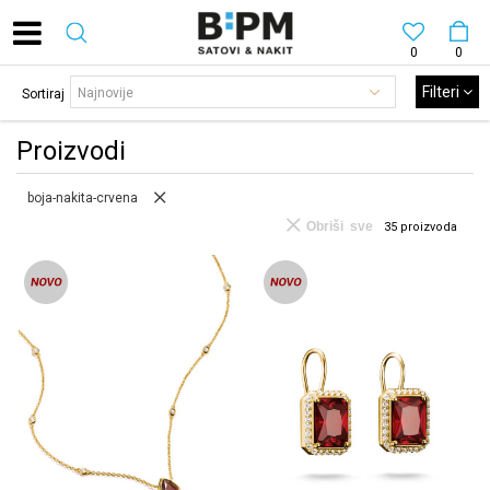
0
0
Filteri
Sortiraj
Proizvodi
boja-nakita-crvena
Obriši sve
35
proizvoda