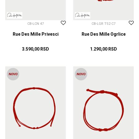
CB-LCN 47
CB-LGR TS2 C7
Rue Des Mille Privesci
Rue Des Mille Ogrlice
3.590,00
RSD
1.290,00
RSD
DODAJ U KORPU
DODAJ U KORPU