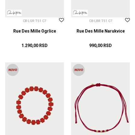
CB-LGR TS1 C7
CB-LBR TS1 C7
Rue Des Mille Ogrlice
Rue Des Mille Narukvice
1.290,00
RSD
990,00
RSD
DODAJ U KORPU
DODAJ U KORPU