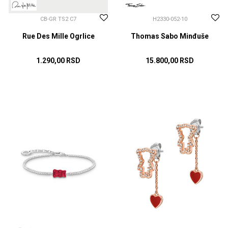
CB-GR TS2 C7
H2330-052-10
Rue Des Mille Ogrlice
Thomas Sabo Minđuše
1.290,00
RSD
15.800,00
RSD
DODAJ U KORPU
DODAJ U KORPU