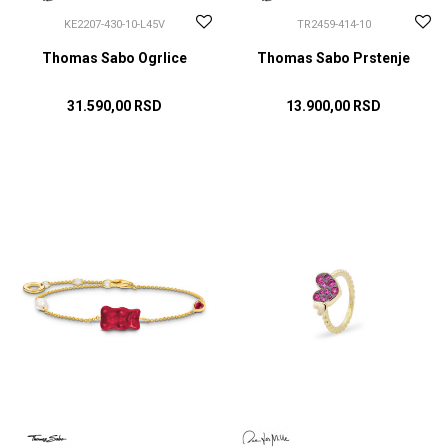
KE2207-430-10-L45V
TR2459-414-10
Thomas Sabo Ogrlice
Thomas Sabo Prstenje
31.590,00
RSD
13.900,00
RSD
DODAJ U KORPU
166 MM
173 MM
DODAJ U KORPU