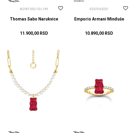
A2187-052-10-L19V
EGS3163221
Thomas Sabo Narukvice
Emporio Armani Minđuše
11.900,00
RSD
10.890,00
RSD
DODAJ U KORPU
DODAJ U KORPU