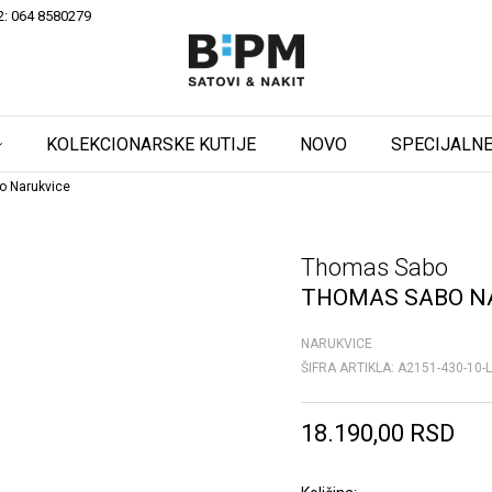
2: 064 8580279
KOLEKCIONARSKE KUTIJE
NOVO
SPECIJALNE
o Narukvice
Thomas Sabo
THOMAS SABO N
NARUKVICE
ŠIFRA ARTIKLA:
A2151-430-10-
18.190,00
RSD