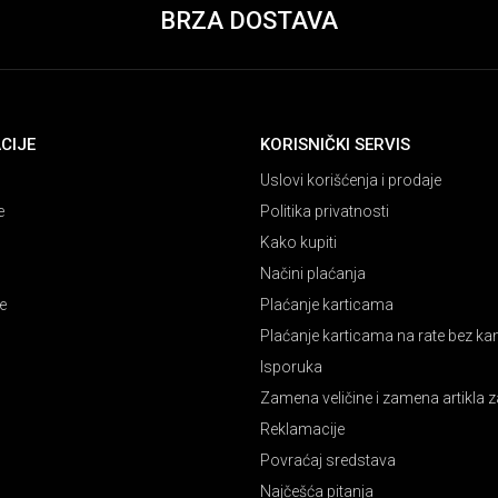
BRZA DOSTAVA
CIJE
KORISNIČKI SERVIS
Uslovi korišćenja i prodaje
e
Politika privatnosti
Kako kupiti
Načini plaćanja
e
Plaćanje karticama
Plaćanje karticama na rate bez k
Isporuka
Zamena veličine i zamena artikla z
Reklamacije
Povraćaj sredstava
Najčešća pitanja