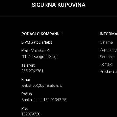
SIGURNA KUPOVINA
PODACI O KOMPANIJI
INFORMA
B:PM Satovi i Nakit
O nama
Zaposlenj
Kralja Vukašina 9
11040 Beograd, Srbija
Saradnja
Kontakt
Telefon:
065-2762761
Prodavnic
Email:
webshop@bpmsatovi.rs
Račun
Banka Intesa 160-91342-75
PIB:
102079728