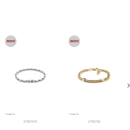
2790747S
2790730