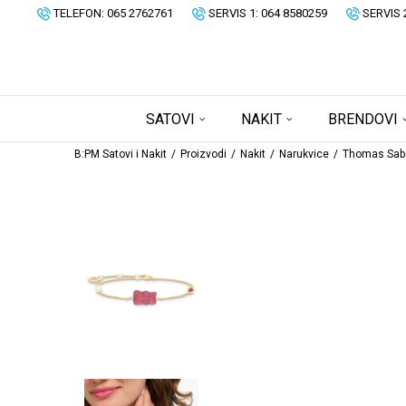
TELEFON: 065 2762761
SERVIS 1: 064 8580259
SERVIS 
SATOVI
NAKIT
BRENDOVI
B:PM Satovi i Nakit
Proizvodi
Nakit
Narukvice
Thomas Sab