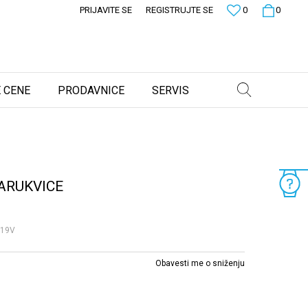
PRIJAVITE SE
REGISTRUJTE SE
0
0
 CENE
PRODAVNICE
SERVIS
ARUKVICE
L19V
Obavesti me o sniženju