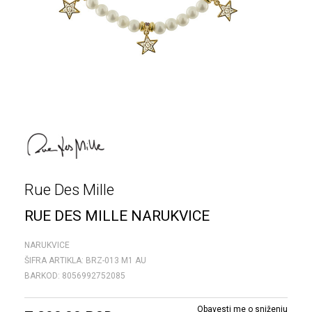
Rue Des Mille
RUE DES MILLE NARUKVICE
NARUKVICE
ŠIFRA ARTIKLA:
BRZ-013 M1 AU
BARKOD:
8056992752085
Obavesti me o sniženju