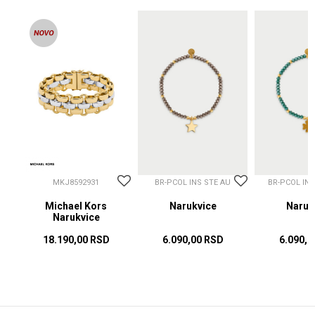
MKJ8592931
BR-PCOL INS STE AU
BR-PCOL IN
Michael Kors
Narukvice
Naruk
Narukvice
18.190,00
RSD
6.090,00
RSD
6.090,0