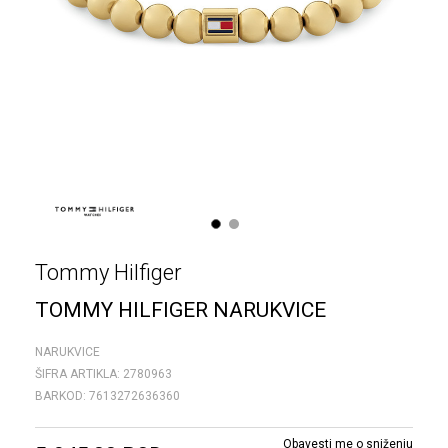
1
2
Tommy Hilfiger
TOMMY HILFIGER NARUKVICE
NARUKVICE
ŠIFRA ARTIKLA:
2780963
BARKOD:
7613272636360
Obavesti me o sniženju