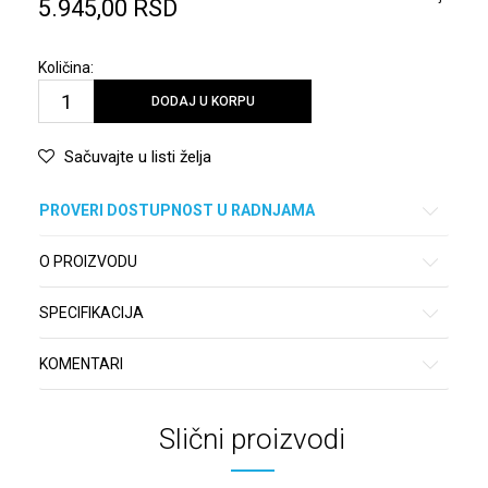
5.945,00
RSD
Količina:
DODAJ U KORPU
Sačuvajte u listi želja
PROVERI DOSTUPNOST U RADNJAMA
O PROIZVODU
SPECIFIKACIJA
KOMENTARI
Slični proizvodi