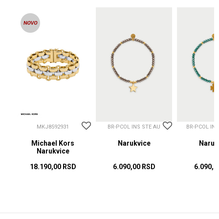
MKJ8592931
BR-PCOL INS STE AU
BR-PCOL IN
Michael Kors
Narukvice
Naruk
Narukvice
18.190,00
RSD
6.090,00
RSD
6.090,0