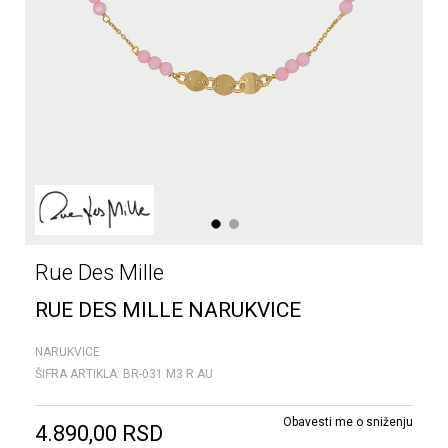
1
2
Rue Des Mille
RUE DES MILLE NARUKVICE
NARUKVICE
ŠIFRA ARTIKLA:
BR-031 M3 R AU
Obavesti me o sniženju
4.890,00
RSD