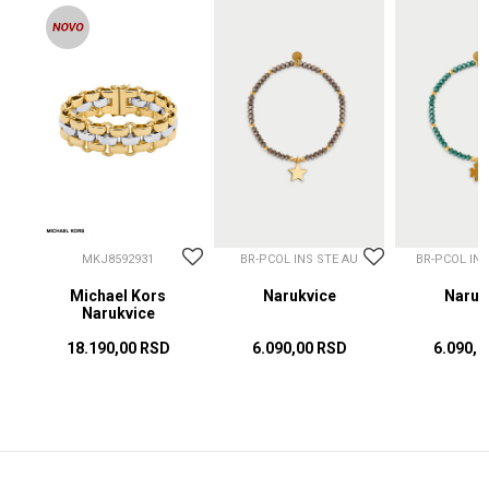
MKJ8592931
BR-PCOL INS STE AU
BR-PCOL IN
Michael Kors
Narukvice
Naruk
Narukvice
18.190,00
RSD
6.090,00
RSD
6.090,0