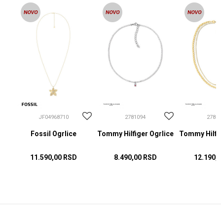
JF04968710
2781094
2781
Fossil Ogrlice
Tommy Hilfiger Ogrlice
Tommy Hilfig
11.590,00
RSD
8.490,00
RSD
12.190,