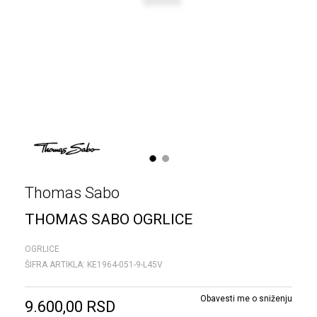
1
2
Thomas Sabo
THOMAS SABO OGRLICE
OGRLICE
ŠIFRA ARTIKLA:
KE1964-051-9-L45V
Obavesti me o sniženju
9.600,00
RSD