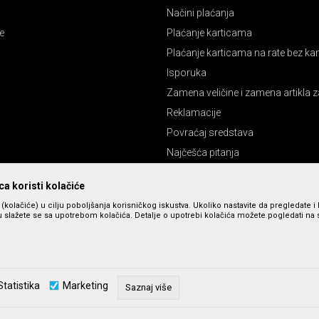
Načini plaćanja
e
Plaćanje karticama
Plaćanje karticama na rate bez k
Isporuka
Zamena veličine i zamena artikla z
Reklamacije
Povraćaj sredstava
Najčešća pitanja
Pravo na odustajanje
a koristi kolačiće
s (kolačiće) u cilju poboljšanja korisničkog iskustva. Ukoliko nastavite da pregledate i 
 slažete se sa upotrebom kolačića. Detalje o upotrebi kolačića možete pogledati na st
Statistika
Marketing
Saznaj više
zu slika i cena, ali ne možemo da garantujemo da su sve informacije kompletne 
u dostupni u svakom trenutku. Raspoloživost robe možete proveriti pozivom n