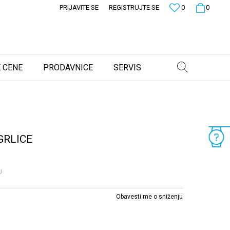
PRIJAVITE SE
REGISTRUJTE SE
0
0
 CENE
PRODAVNICE
SERVIS
GRLICE
U
Obavesti me o sniženju