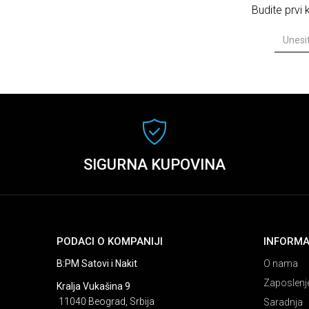
Budite prvi
SIGURNA KUPOVINA
PODACI O KOMPANIJI
INFORMA
B:PM Satovi i Nakit
O nama
Zaposlenj
Kralja Vukašina 9
11040 Beograd, Srbija
Saradnja