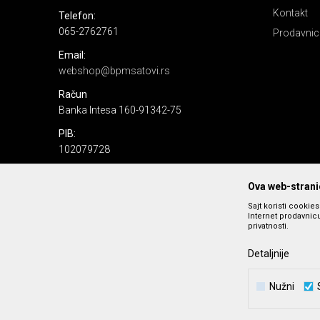
Kontakt
Telefon:
065-2762761
Prodavnic
Email:
webshop@bpmsatovi.rs
Račun
Banka Intesa 160-91342-75
PIB:
102079728
Matični broj:
Ova web-stranic
06205232
Sajt koristi cookie
Internet prodavnicu
privatnosti.
Detaljnije
Nužni
Nastojimo da budemo što precizniji u opisu proizvoda, prika
podrazumeva se da s