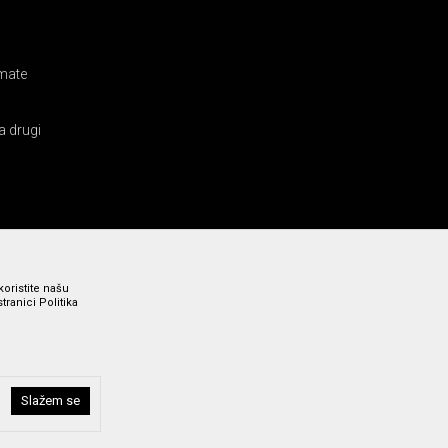
amate
a drugi
koristite našu
ranici Politika
Slažem se
i bez grešaka. Svi prikazani artikli su deo naše ponude i ne
a broj 011 369 4000.