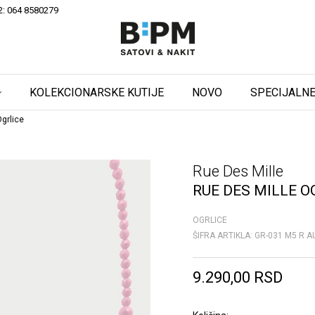
2: 064 8580279
KOLEKCIONARSKE KUTIJE
NOVO
SPECIJALNE
grlice
Rue Des Mille
RUE DES MILLE O
OGRLICE
ŠIFRA ARTIKLA:
GR-031 M5 R A
9.290,00
RSD