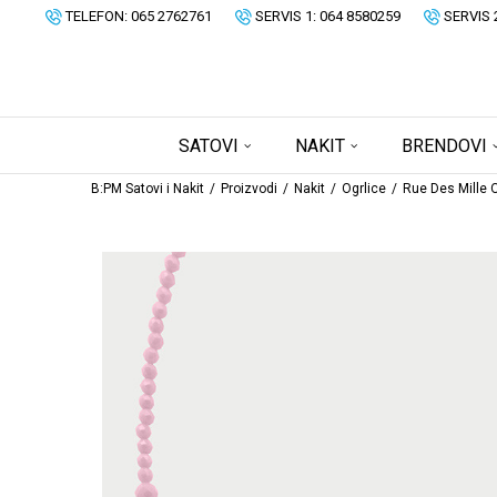
TELEFON: 065 2762761
SERVIS 1: 064 8580259
SERVIS 
SATOVI
NAKIT
BRENDOVI
B:PM Satovi i Nakit
Proizvodi
Nakit
Ogrlice
Rue Des Mille O