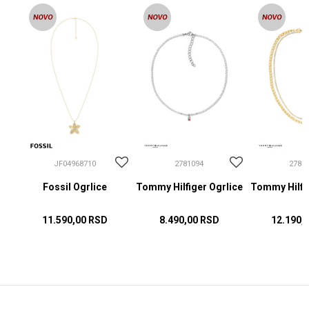
JF04968710
2781094
2781
Fossil Ogrlice
Tommy Hilfiger Ogrlice
Tommy Hilfig
11.590,00
RSD
8.490,00
RSD
12.190,