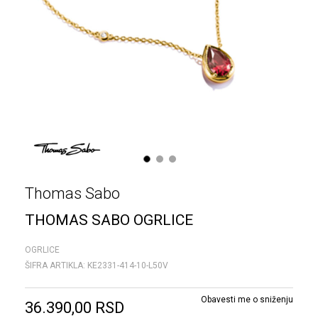
1
2
3
Thomas Sabo
THOMAS SABO OGRLICE
OGRLICE
ŠIFRA ARTIKLA:
KE2331-414-10-L50V
Obavesti me o sniženju
36.390,00
RSD