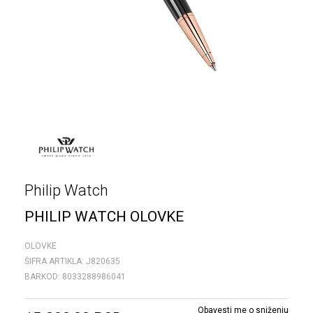
Philip Watch
PHILIP WATCH OLOVKE
OLOVKE
ŠIFRA ARTIKLA:
J820635
BARKOD:
8033288986041
Obavesti me o sniženju