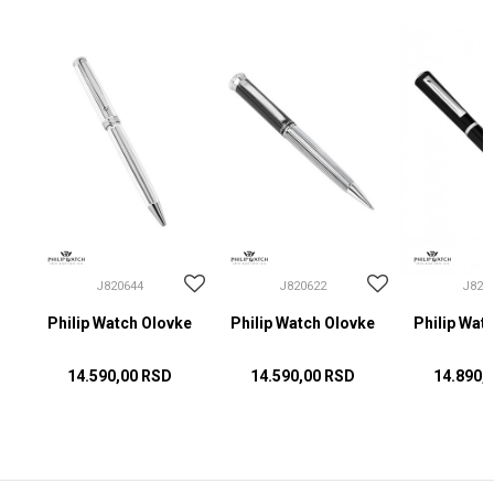
J820644
J820622
J820
ke
Philip Watch Olovke
Philip Watch Olovke
Philip Wat
14.590,00
RSD
14.590,00
RSD
14.890,