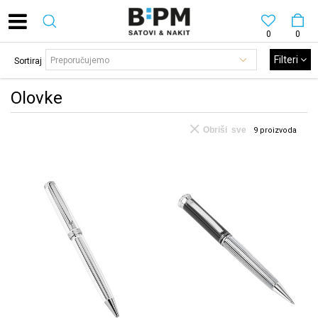
0
0
Filteri
Sortiraj
Olovke
Obriši sve
9
proizvoda