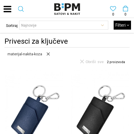
0
0
Filteri
Sortiraj
Privesci za ključeve
materijal-nakita-koza
Obriši sve
2
proizvoda