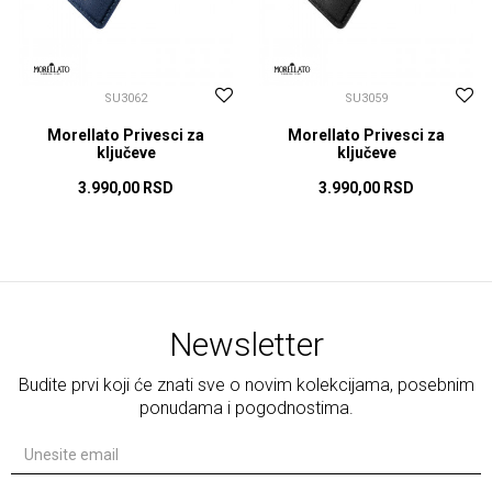
SU3062
SU3059
Morellato Privesci za
Morellato Privesci za
ključeve
ključeve
3.990,00
RSD
3.990,00
RSD
DODAJ U KORPU
DODAJ U KORPU
Newsletter
Budite prvi koji će znati sve o novim kolekcijama, posebnim
ponudama i pogodnostima.