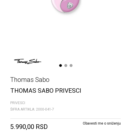
1
2
3
Thomas Sabo
THOMAS SABO PRIVESCI
PRIVESCI
ŠIFRA ARTIKLA:
2000-041-7
Obavesti me o sniženju
5.990,00
RSD