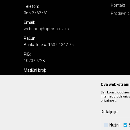
Kontakt
Telefon:
065-2762761
Prodavnic
Email:
webshop@bpmsatovi.rs
Račun
Banka Intesa 160-91342-75
PIB:
102079728
Matični broj:
06205232
Ova web-stranic
Sajt koristi cookie
Internet prodavnicu
privatnosti.
Detaljnije
Nastojimo da budemo što precizniji u opisu proizvoda, prika
Nužni
podrazumeva se da s