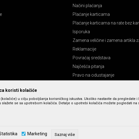
Načini plaćanja
e
Plaćanje karticama
Plaćanje karticama na rate bez k
Isporuka
Zamena veličine i zamena artikla z
Reklamacije
Povraćaj sredstava
Najčešća pitanja
Pravo na odustajanje
a koristi kolačiće
s (kolačiće) u cilju poboljšanja korisničkog iskustva. Ukoliko nastavite da pregledate i 
 slažete se sa upotrebom kolačića. Detalje o upotrebi kolačića možete pogledati na st
zu slika i cena, ali ne možemo da garantujemo da su sve informacije kompletne 
Statistika
Marketing
u dostupni u svakom trenutku. Raspoloživost robe možete proveriti pozivom n
Saznaj više