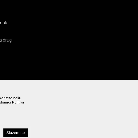
amate
a drugi
koristite našu
ranici Politika
i bez grešaka. Svi prikazani artikli su deo naše ponude i ne
Slažem se
a broj 011 369 4000.