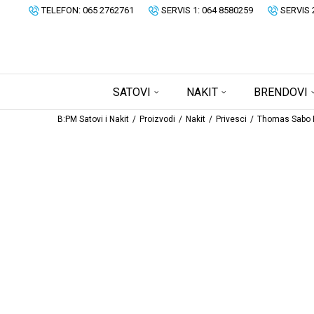
TELEFON: 065 2762761
SERVIS 1: 064 8580259
SERVIS 
SATOVI
NAKIT
BRENDOVI
B:PM Satovi i Nakit
Proizvodi
Nakit
Privesci
Thomas Sabo P