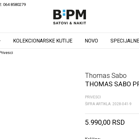
2: 064 8580279
KOLEKCIONARSKE KUTIJE
NOVO
SPECIJALNE
rivesci
Thomas Sabo
THOMAS SABO PR
PRIVESCI
ŠIFRA ARTIKLA:
2028-041-9
5.990,00
RSD