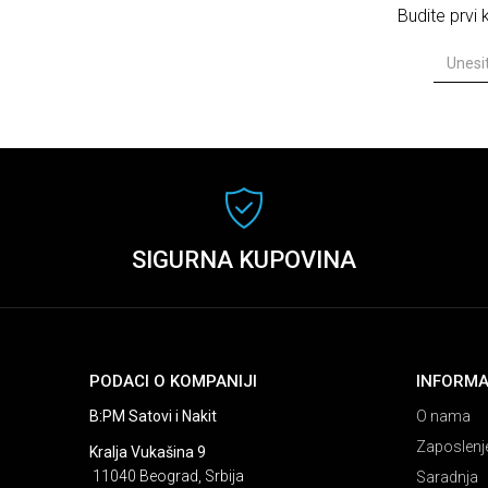
Budite prvi
SIGURNA KUPOVINA
PODACI O KOMPANIJI
INFORMA
B:PM Satovi i Nakit
O nama
Zaposlenj
Kralja Vukašina 9
11040 Beograd, Srbija
Saradnja