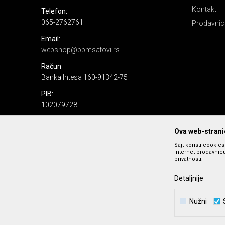
Kontakt
Telefon:
065-2762761
Prodavnic
Email:
webshop@bpmsatovi.rs
Račun
Banka Intesa 160-91342-75
PIB:
102079728
Matični broj:
Ova web-stranic
06205232
Sajt koristi cookie
Internet prodavnicu
privatnosti.
Detaljnije
Nužni
Nastojimo da budemo što precizniji u opisu proizvoda, prika
podrazumeva se da s