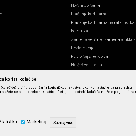
Načini plaćanja
e
Plaćanje karticama
Plaćanje karticama na rate bez k
Isporuka
Zamena veličine i zamena artikla z
Reklamacije
Povraćaj sredstava
Najčešća pitanja
Pravo na odustajanje
a koristi kolačiće
s (kolačiće) u cilju poboljšanja korisničkog iskustva. Ukoliko nastavite da pregledate i 
 slažete se sa upotrebom kolačića. Detalje o upotrebi kolačića možete pogledati na st
Statistika
Marketing
Saznaj više
zu slika i cena, ali ne možemo da garantujemo da su sve informacije kompletne 
u dostupni u svakom trenutku. Raspoloživost robe možete proveriti pozivom n