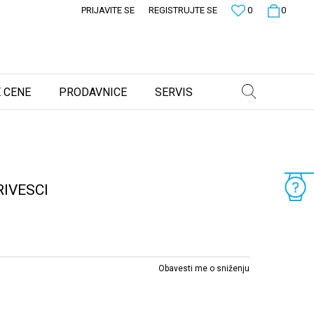
PRIJAVITE SE
REGISTRUJTE SE
0
0
 CENE
PRODAVNICE
SERVIS
RIVESCI
Obavesti me o sniženju