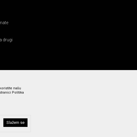
amate
a drugi
koristite našu
ranici Politika
Slažem se
i bez grešaka. Svi prikazani artikli su deo naše ponude i ne
a broj 011 369 4000.