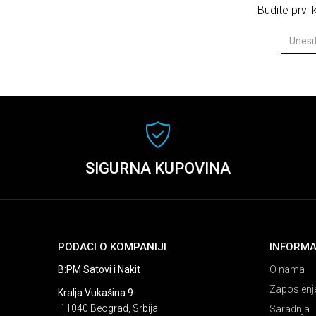
Budite prvi
SIGURNA KUPOVINA
PODACI O KOMPANIJI
INFORMA
B:PM Satovi i Nakit
O nama
Zaposlenj
Kralja Vukašina 9
11040 Beograd, Srbija
Saradnja