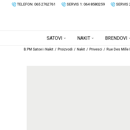
TELEFON: 065 2762761
SERVIS 1: 064 8580259
SERVIS 
SATOVI
NAKIT
BRENDOVI
B:PM Satovi i Nakit
Proizvodi
Nakit
Privesci
Rue Des Mille 