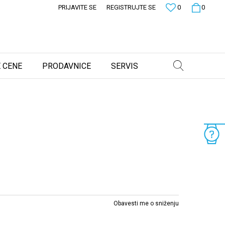
PRIJAVITE SE
REGISTRUJTE SE
0
0
 CENE
PRODAVNICE
SERVIS
Obavesti me o sniženju