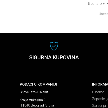
Budite prvi
SIGURNA KUPOVINA
PODACI O KOMPANIJI
INFORMA
B:PM Satovi i Nakit
O nama
Zaposlenj
Kralja Vukašina 9
11040 Beograd, Srbija
Saradnja