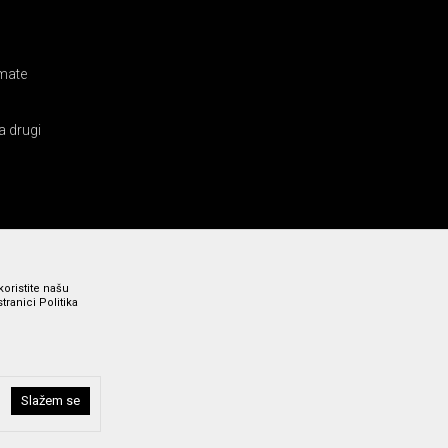
amate
a drugi
koristite našu
ranici Politika
Slažem se
i bez grešaka. Svi prikazani artikli su deo naše ponude i ne
a broj 011 369 4000.