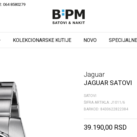
2: 064 8580279
KOLEKCIONARSKE KUTIJE
NOVO
SPECIJALNE
Jaguar
JAGUAR SATOVI
SATOVI
ŠIFRA ARTIKLA:
J1011/6
BARKOD:
8430622822384
39.190,00
RSD