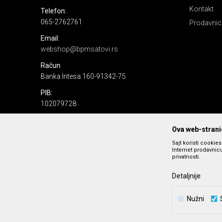
Kontakt
Telefon:
065-2762761
Prodavnic
Email:
webshop@bpmsatovi.rs
Račun
Banka Intesa 160-91342-75
PIB:
102079728
Matični broj:
Ova web-stranic
06205232
Sajt koristi cookie
Internet prodavnicu
privatnosti.
Detaljnije
Nužni
Nastojimo da budemo što precizniji u opisu proizvoda, prika
podrazumeva se da s