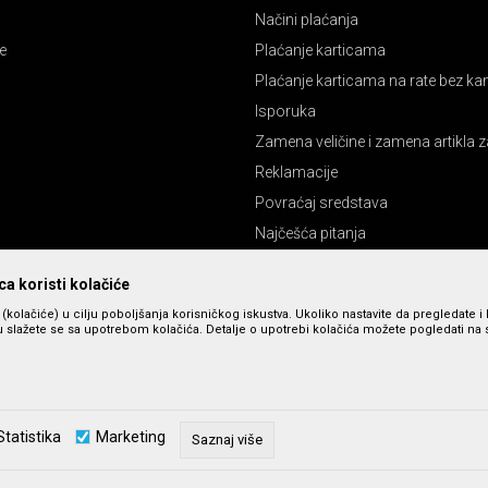
Načini plaćanja
e
Plaćanje karticama
Plaćanje karticama na rate bez k
Isporuka
Zamena veličine i zamena artikla z
Reklamacije
Povraćaj sredstava
Najčešća pitanja
Pravo na odustajanje
a koristi kolačiće
s (kolačiće) u cilju poboljšanja korisničkog iskustva. Ukoliko nastavite da pregledate i 
 slažete se sa upotrebom kolačića. Detalje o upotrebi kolačića možete pogledati na st
Statistika
Marketing
Saznaj više
zu slika i cena, ali ne možemo da garantujemo da su sve informacije kompletne 
u dostupni u svakom trenutku. Raspoloživost robe možete proveriti pozivom n