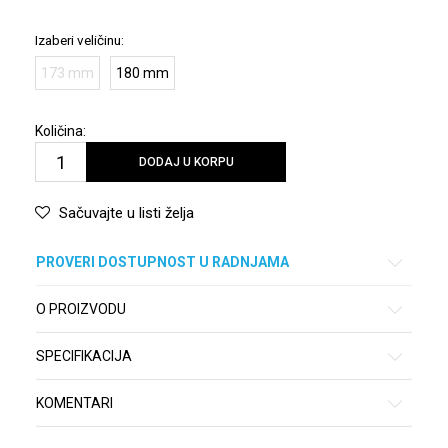
Izaberi veličinu:
173 mm
180 mm
Količina:
DODAJ U KORPU
Sačuvajte u listi želja
PROVERI DOSTUPNOST U RADNJAMA
O PROIZVODU
SPECIFIKACIJA
KOMENTARI