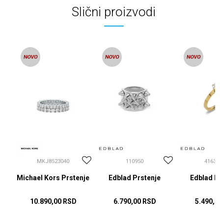
Slični proizvodi
MKJ8523040
110950
41630
Michael Kors Prstenje
Edblad Prstenje
Edblad P
10.890,00
RSD
6.790,00
RSD
5.490,0