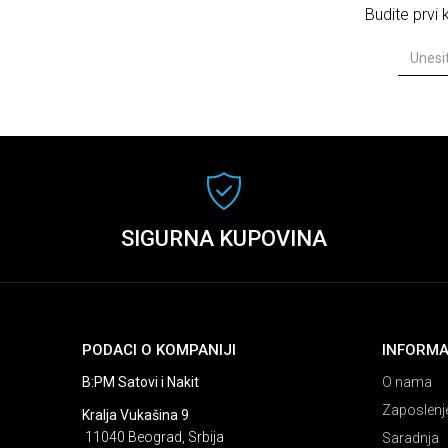
Budite prvi
SIGURNA KUPOVINA
PODACI O KOMPANIJI
INFORMA
B:PM Satovi i Nakit
O nama
Zaposlenj
Kralja Vukašina 9
11040 Beograd, Srbija
Saradnja