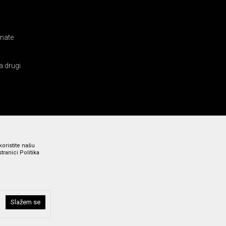
amate
a drugi
koristite našu
ranici Politika
Slažem se
i bez grešaka. Svi prikazani artikli su deo naše ponude i ne
a broj 011 369 4000.