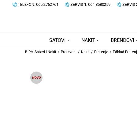
TELEFON: 065 2762761
SERVIS 1: 064 8580259
SERVIS 
SATOVI
NAKIT
BRENDOVI
B:PM Satovi i Nakit
Proizvodi
Nakit
Prstenje
Edblad Prsten