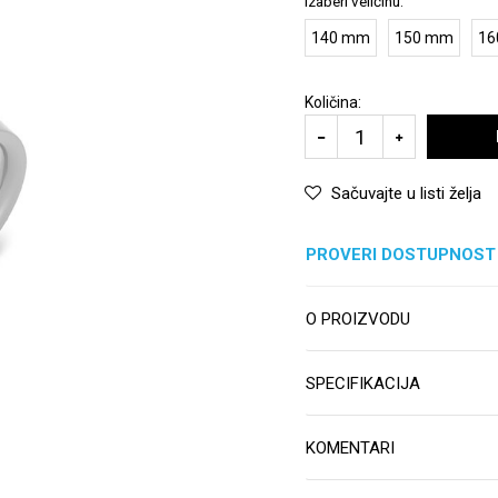
Izaberi veličinu:
140 mm
150 mm
16
Količina:
Sačuvajte u listi želja
PROVERI DOSTUPNOST
O PROIZVODU
SPECIFIKACIJA
KOMENTARI