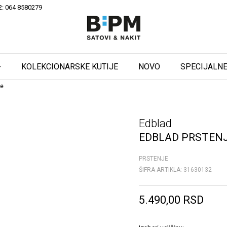
2: 064 8580279
KOLEKCIONARSKE KUTIJE
NOVO
SPECIJALNE
je
Edblad
EDBLAD PRSTEN
PRSTENJE
ŠIFRA ARTIKLA:
31630132
5.490,00
RSD