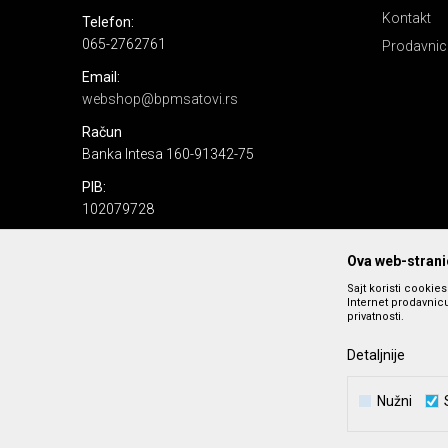
Kontakt
Telefon:
065-2762761
Prodavnic
Email:
webshop@bpmsatovi.rs
Račun
Banka Intesa 160-91342-75
PIB:
102079728
Matični broj:
Ova web-stranic
06205232
Sajt koristi cookie
Internet prodavnicu
privatnosti.
Detaljnije
Nužni
Nastojimo da budemo što precizniji u opisu proizvoda, prika
podrazumeva se da s