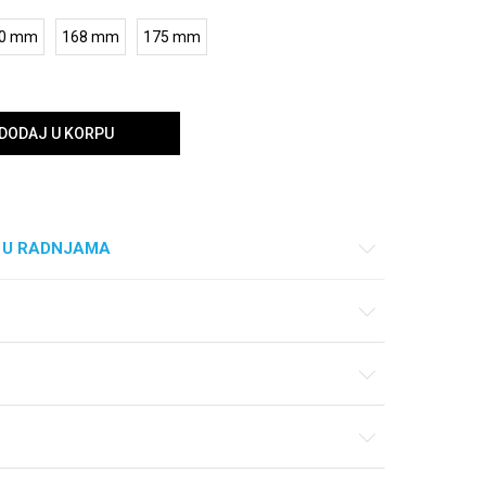
0 mm
168 mm
175 mm
DODAJ U KORPU
 U RADNJAMA