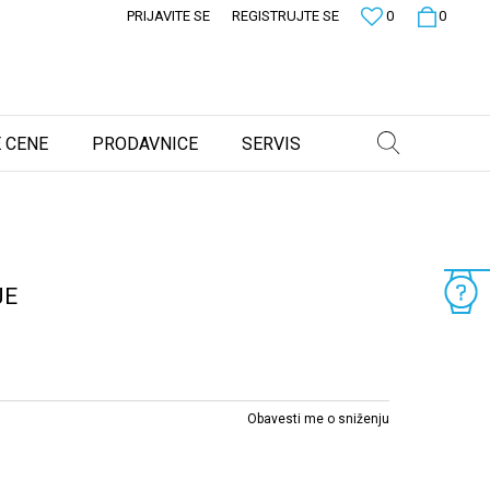
PRIJAVITE SE
REGISTRUJTE SE
0
0
 CENE
PRODAVNICE
SERVIS
JE
Obavesti me o sniženju