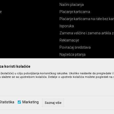
Načini plaćanja
e
Plaćanje karticama
Plaćanje karticama na rate bez k
Isporuka
Zamena veličine i zamena artikla z
Reklamacije
Povraćaj sredstava
Najčešća pitanja
Pravo na odustajanje
a koristi kolačiće
s (kolačiće) u cilju poboljšanja korisničkog iskustva. Ukoliko nastavite da pregledate i 
 slažete se sa upotrebom kolačića. Detalje o upotrebi kolačića možete pogledati na st
Statistika
Marketing
Saznaj više
zu slika i cena, ali ne možemo da garantujemo da su sve informacije kompletne 
u dostupni u svakom trenutku. Raspoloživost robe možete proveriti pozivom n