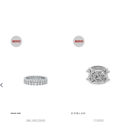
MKJ8523040
110950