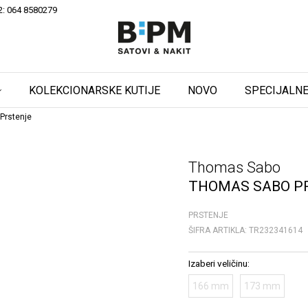
2: 064 8580279
KOLEKCIONARSKE KUTIJE
NOVO
SPECIJALNE
Prstenje
Thomas Sabo
THOMAS SABO P
PRSTENJE
ŠIFRA ARTIKLA:
TR232341614
Izaberi veličinu:
166 mm
173 mm