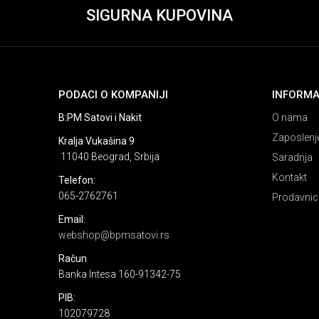
SIGURNA KUPOVINA
PODACI O KOMPANIJI
INFORMA
B:PM Satovi i Nakit
O nama
Zaposlenj
Kralja Vukašina 9
11040 Beograd, Srbija
Saradnja
Kontakt
Telefon:
065-2762761
Prodavnic
Email:
webshop@bpmsatovi.rs
Račun
Banka Intesa 160-91342-75
PIB:
102079728