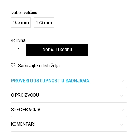
Izaberi veličinu:
166 mm
173 mm
Količina:
DODAJ U KORPU
Sačuvajte u listi želja
PROVERI DOSTUPNOST U RADNJAMA
O PROIZVODU
SPECIFIKACIJA
KOMENTARI