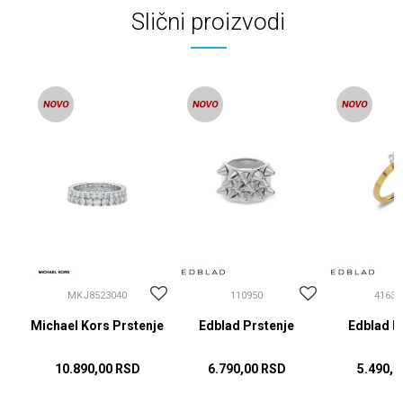
Slični proizvodi
MKJ8523040
110950
41630
Michael Kors Prstenje
Edblad Prstenje
Edblad P
10.890,00
RSD
6.790,00
RSD
5.490,0