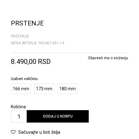
PRSTENJE
PRSTENJE
ŠIFRA ARTIKLA:
TR2467-051-14
Obavesti me o sniženju
8.490,00
RSD
Izaberi veličinu:
166 mm
173 mm
180 mm
Količina:
DODAJ U KORPU
Sačuvajte u listi želja