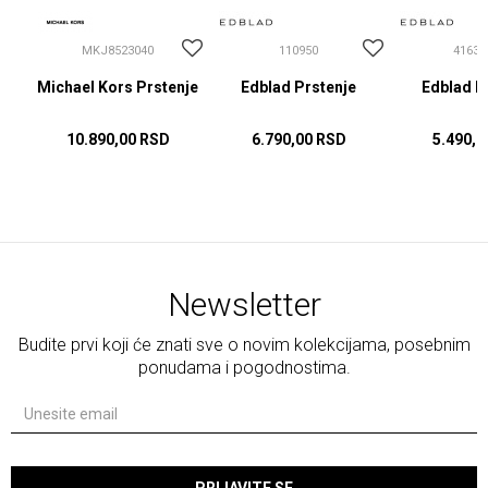
MKJ8523040
110950
41630
Michael Kors Prstenje
Edblad Prstenje
Edblad P
10.890,00
RSD
6.790,00
RSD
5.490,0
Newsletter
Budite prvi koji će znati sve o novim kolekcijama, posebnim
ponudama i pogodnostima.