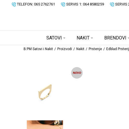
TELEFON: 065 2762761
SERVIS 1: 064 8580259
SERVIS 
SATOVI
NAKIT
BRENDOVI
B:PM Satovi i Nakit
Proizvodi
Nakit
Prstenje
Edblad Prsten