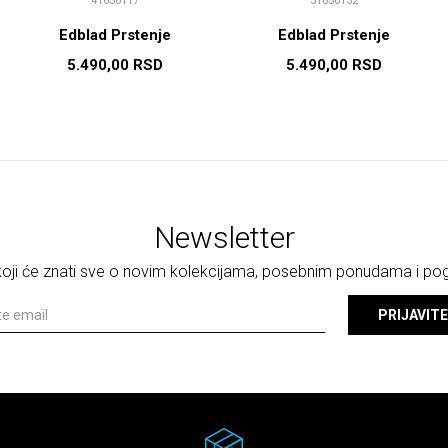
41630117
31630132
Edblad Prstenje
Edblad Prstenje
5.490,00
RSD
5.490,00
RSD
Newsletter
 koji će znati sve o novim kolekcijama, posebnim ponudama i p
PRIJAVITE