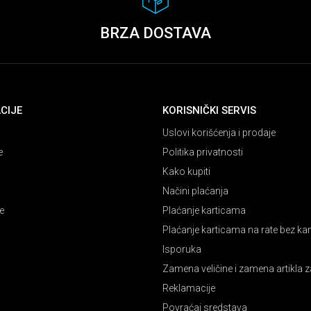
BRZA DOSTAVA
CIJE
KORISNIČKI SERVIS
Uslovi korišćenja i prodaje
e
Politika privatnosti
Kako kupiti
Načini plaćanja
e
Plaćanje karticama
Plaćanje karticama na rate bez k
Isporuka
Zamena veličine i zamena artikla z
Reklamacije
Povraćaj sredstava