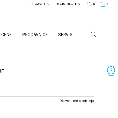
PRIJAVITE SE
REGISTRUJTE SE
0
0
 CENE
PRODAVNICE
SERVIS
JE
Obavesti me o sniženju