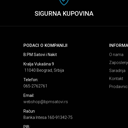
SIGURNA KUPOVINA
PODACI O KOMPANIJI
INFORMA
B:PM Satovi i Nakit
O nama
Zaposlenj
Kralja Vukašina 9
11040 Beograd, Srbija
Saradnja
Kontakt
Telefon:
065-2762761
Prodavnic
Email:
webshop@bpmsatovi.rs
Račun
Banka Intesa 160-91342-75
PIB: