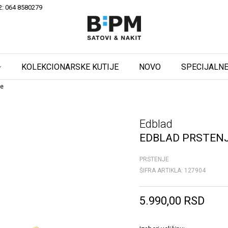
2: 064 8580279
KOLEKCIONARSKE KUTIJE
NOVO
SPECIJALNE
je
Edblad
EDBLAD PRSTEN
PRSTENJE
ŠIFRA ARTIKLA:
127904
5.990,00
RSD