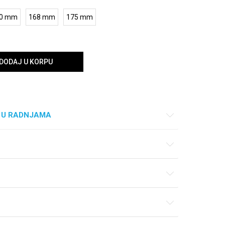
0 mm
168 mm
175 mm
DODAJ U KORPU
 U RADNJAMA