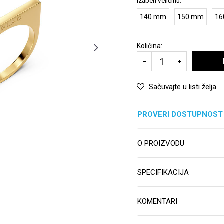
Izaberi veličinu:
140 mm
150 mm
16
Količina:
Sačuvajte u listi želja
PROVERI DOSTUPNOST
O PROIZVODU
SPECIFIKACIJA
KOMENTARI