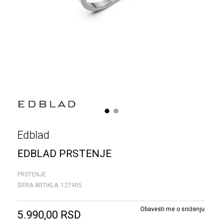
1
2
Edblad
EDBLAD PRSTENJE
PRSTENJE
ŠIFRA ARTIKLA:
127905
Obavesti me o sniženju
5.990,00
RSD