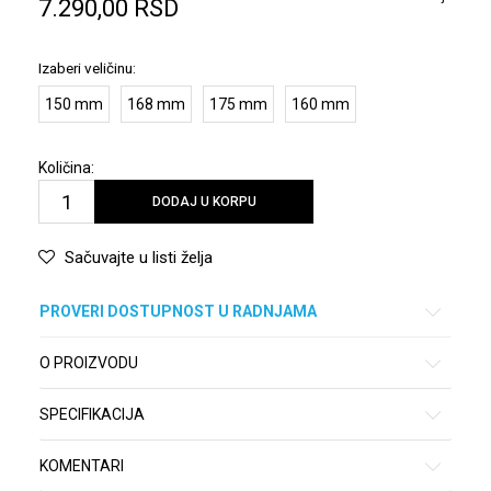
7.290,00
RSD
Izaberi veličinu:
150 mm
168 mm
175 mm
160 mm
Količina:
DODAJ U KORPU
Sačuvajte u listi želja
PROVERI DOSTUPNOST U RADNJAMA
O PROIZVODU
SPECIFIKACIJA
KOMENTARI