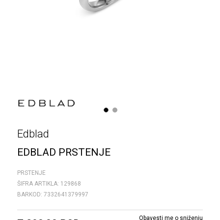
1
2
Edblad
EDBLAD PRSTENJE
PRSTENJE
ŠIFRA ARTIKLA:
129868
BARKOD:
7332641379997
Obavesti me o sniženju