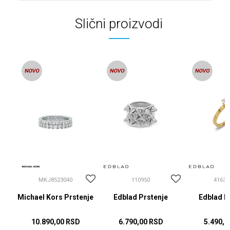
Slični proizvodi
MKJ8523040
110950
41630
Michael Kors Prstenje
Edblad Prstenje
Edblad P
10.890,00
RSD
6.790,00
RSD
5.490,0