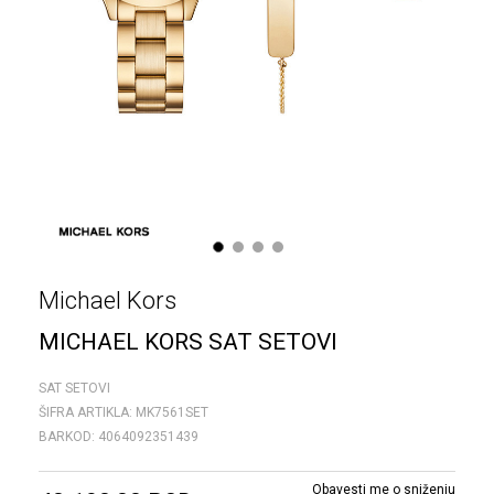
1
2
3
4
Michael Kors
MICHAEL KORS SAT SETOVI
SAT SETOVI
ŠIFRA ARTIKLA:
MK7561SET
BARKOD:
4064092351439
Obavesti me o sniženju