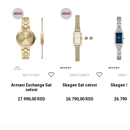
AX7177SET
SKW1158SET
SKW115
i
Armani Exchange Sat
Skagen Sat setovi
Skagen Sa
setovi
27.990,00
RSD
26.790,00
RSD
26.790,