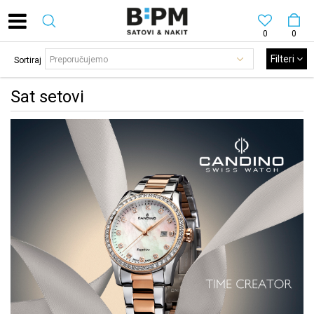
0
0
Filteri
Sortiraj
Sat setovi