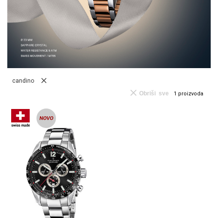
candino
Obriši sve
1
proizvoda