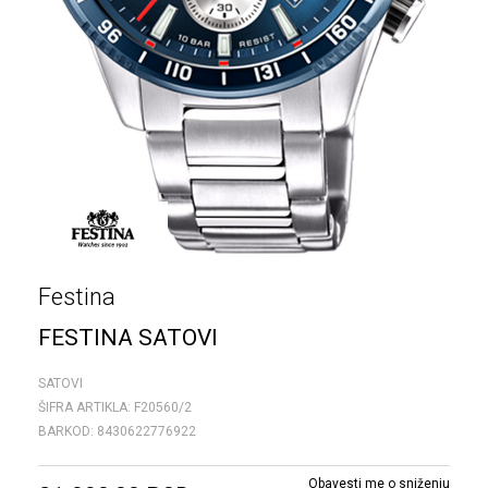
Festina
FESTINA SATOVI
SATOVI
ŠIFRA ARTIKLA:
F20560/2
BARKOD:
8430622776922
Obavesti me o sniženju