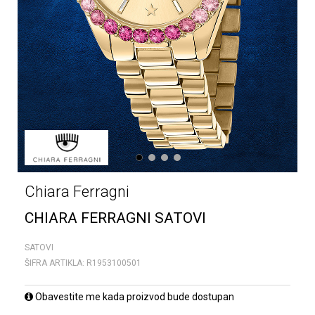
1
2
3
4
Chiara Ferragni
CHIARA FERRAGNI SATOVI
SATOVI
ŠIFRA ARTIKLA:
R1953100501
Obavestite me kada proizvod bude dostupan