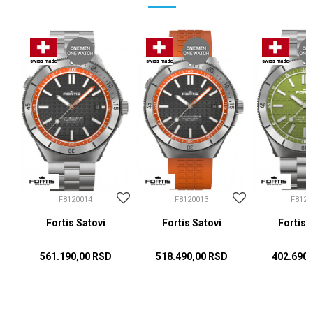
F8120014
F8120013
F8120
Fortis Satovi
Fortis Satovi
Fortis 
561.190,00
RSD
518.490,00
RSD
402.690,