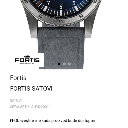
1
2
3
Fortis
FORTIS SATOVI
SATOVI
ŠIFRA ARTIKLA:
F4220011
Obavestite me kada proizvod bude dostupan