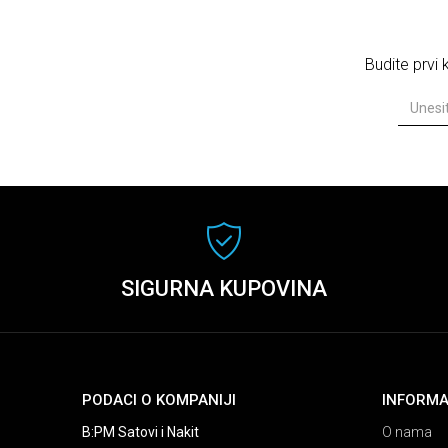
Budite prvi
SIGURNA KUPOVINA
PODACI O KOMPANIJI
INFORMA
B:PM Satovi i Nakit
O nama