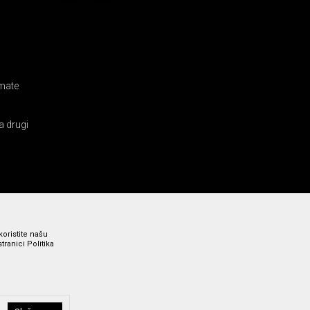
amate
a drugi
koristite našu
ranici Politika