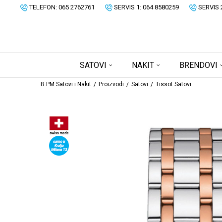
TELEFON: 065 2762761
SERVIS 1: 064 8580259
SERVIS 
SATOVI
NAKIT
BRENDOVI
B:PM Satovi i Nakit
Proizvodi
Satovi
Tissot Satovi