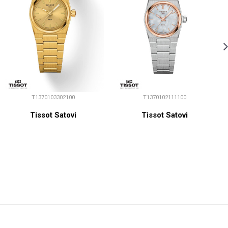
T1370103302100
T1370102111100
Tissot Satovi
Tissot Satovi