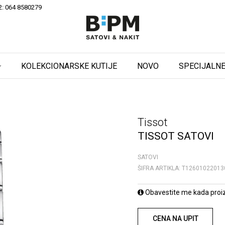
2: 064 8580279
KOLEKCIONARSKE KUTIJE
NOVO
SPECIJALNE
Tissot
TISSOT SATOVI
SATOVI
ŠIFRA ARTIKLA:
T12601022013
Obavestite me kada proi
CENA NA UPIT