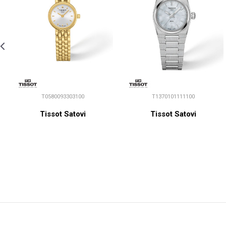
T0580093303100
T1370101111100
Tissot Satovi
Tissot Satovi