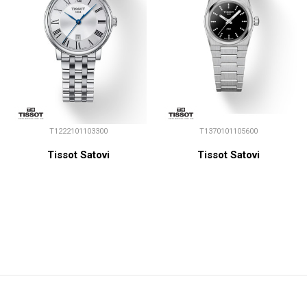
T1222101103300
T1370101105600
Tissot Satovi
Tissot Satovi