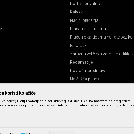
e
Politika privatnosti
Kako kupiti
Načini plaćanja
e
Plaćanje karticama
Plaćanje karticama na rate bez k
Isporuka
Zamena veličine i zamena artikla z
Reklamacije
Povraćaj sredstava
Najčešća pitanja
Pravo na odustajanje
a koristi kolačiće
s (kolačiće) u cilju poboljšanja korisničkog iskustva. Ukoliko nastavite da pregledate i 
 slažete se sa upotrebom kolačića. Detalje o upotrebi kolačića možete pogledati na st