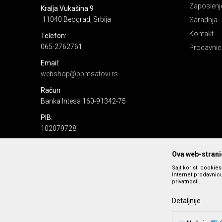
Zaposlenj
Kralja Vukašina 9
11040 Beograd, Srbija
Saradnja
Kontakt
Telefon:
065-2762761
Prodavnic
Email:
webshop@bpmsatovi.rs
Račun
Banka Intesa 160-91342-75
PIB:
102079728
Matični broj:
Ova web-stranic
06205232
Sajt koristi cookie
Internet prodavnicu
privatnosti.
Detaljnije