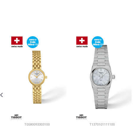
T0580093303100
T1370101111100