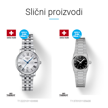
Slični proizvodi
T1222101103300
T1370101105600