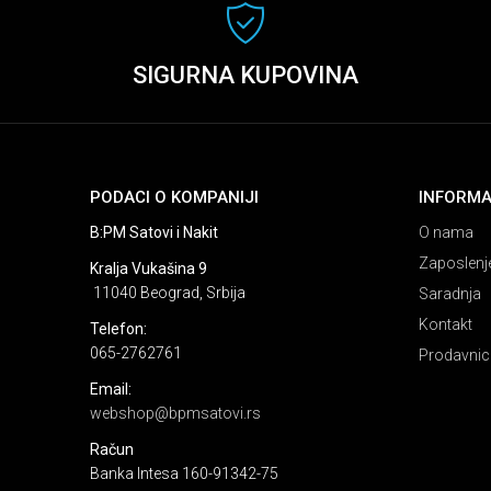
SIGURNA KUPOVINA
PODACI O KOMPANIJI
INFORMA
B:PM Satovi i Nakit
O nama
Zaposlenj
Kralja Vukašina 9
11040 Beograd, Srbija
Saradnja
Kontakt
Telefon:
065-2762761
Prodavnic
Email:
webshop@bpmsatovi.rs
Račun
Banka Intesa 160-91342-75