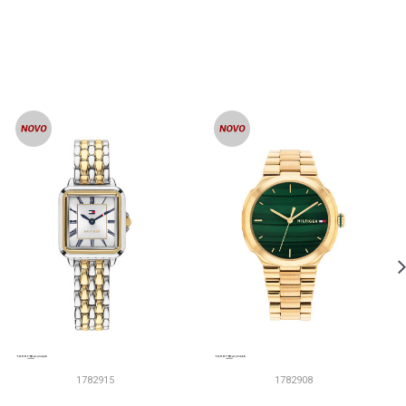
1782915
1782908