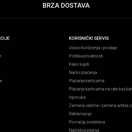
BRZA DOSTAVA
CIJE
KORISNIČKI SERVIS
Uslovi korišćenja i prodaje
e
Politika privatnosti
Kako kupiti
Načini plaćanja
e
Plaćanje karticama
Plaćanje karticama na rate bez k
Isporuka
Zamena veličine i zamena artikla z
Reklamacije
Povraćaj sredstava
Najčešća pitanja