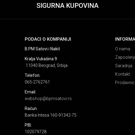
SIGURNA KUPOVINA
PODACI O KOMPANIJI
INFORMA
B:PM Satovi i Nakit
O nama
Zaposlenj
Kralja Vukašina 9
11040 Beograd, Srbija
Saradnja
Kontakt
Telefon:
065-2762761
Prodavnic
Email:
webshop@bpmsatovi.rs
Račun
Banka Intesa 160-91342-75
PIB:
102079728