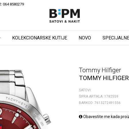
2: 064 8580279
KOLEKCIONARSKE KUTIJE
NOVO
SPECIJALNE
Tommy Hilfiger
TOMMY HILFIGER
SATOVI
ŠIFRA ARTIKLA:
1782559
BARKOD:
7613272491556
Obavestite me kada proi