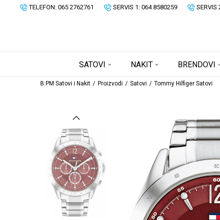
TELEFON: 065 2762761
SERVIS 1: 064 8580259
SERVIS 
SATOVI
NAKIT
BRENDOVI
B:PM Satovi i Nakit
Proizvodi
Satovi
Tommy Hilfiger Satovi