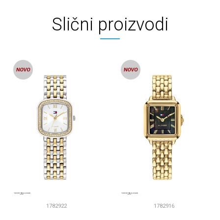
Slični proizvodi
1782922
1782916