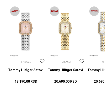
1782925
1782923
1782
ovi
Tommy Hilfiger Satovi
Tommy Hilfiger Satovi
Tommy Hilfi
18.190,00
RSD
20.690,00
RSD
20.690,