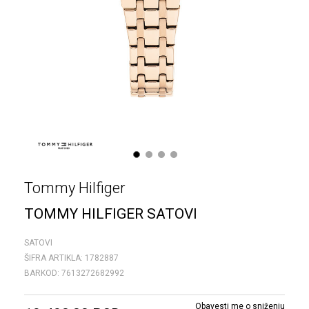
1
2
3
4
Tommy Hilfiger
TOMMY HILFIGER SATOVI
SATOVI
ŠIFRA ARTIKLA:
1782887
BARKOD:
7613272682992
Obavesti me o sniženju