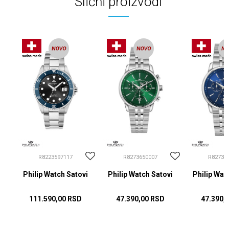
Slični proizvodi
R8223597117
R8273650007
R82736
i
Philip Watch Satovi
Philip Watch Satovi
Philip Wat
111.590,00
RSD
47.390,00
RSD
47.390,