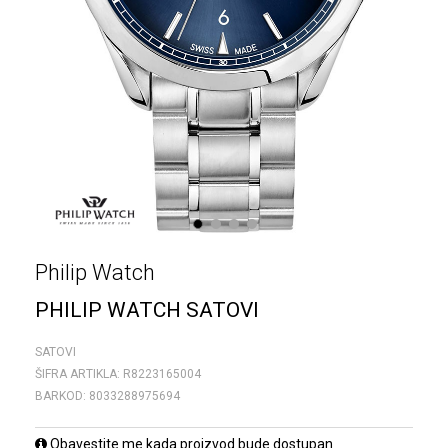
1
2
3
4
Philip Watch
PHILIP WATCH SATOVI
SATOVI
ŠIFRA ARTIKLA:
R8223165004
BARKOD:
8033288975694
Obavestite me kada proizvod bude dostupan