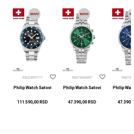
R8223597117
R8273650007
R82736
i
Philip Watch Satovi
Philip Watch Satovi
Philip Wat
111.590,00
RSD
47.390,00
RSD
47.390,