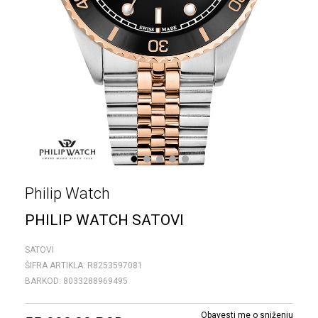
1
2
3
4
5
Philip Watch
PHILIP WATCH SATOVI
SATOVI
ŠIFRA ARTIKLA:
R8253597081
BARKOD:
8033288969495
Obavesti me o sniženju