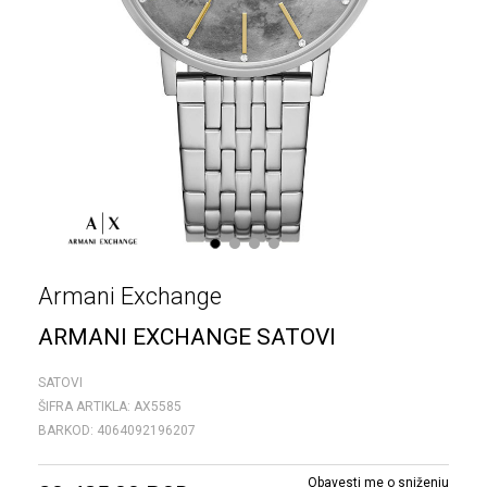
1
2
3
4
Armani Exchange
ARMANI EXCHANGE SATOVI
SATOVI
ŠIFRA ARTIKLA:
AX5585
BARKOD:
4064092196207
Obavesti me o sniženju