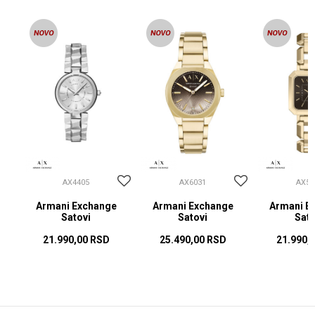
AX4405
AX6031
AX57
Armani Exchange
Armani Exchange
Armani E
Satovi
Satovi
Sato
21.990,00
RSD
25.490,00
RSD
21.990,