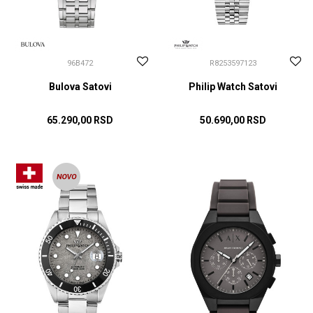
96B472
R8253597123
Bulova Satovi
Philip Watch Satovi
65.290,00
RSD
50.690,00
RSD
DODAJ U KORPU
DODAJ U KORPU