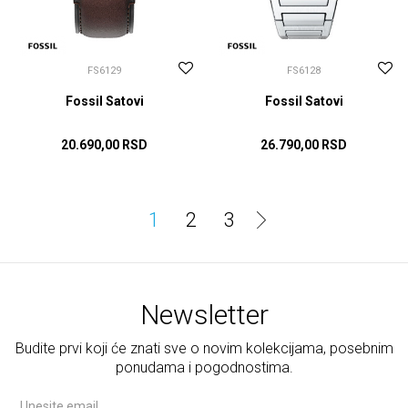
FS6129
FS6128
Fossil Satovi
Fossil Satovi
20.690,00
RSD
26.790,00
RSD
DODAJ U KORPU
DODAJ U KORPU
1
2
3
Newsletter
Budite prvi koji će znati sve o novim kolekcijama, posebnim
ponudama i pogodnostima.