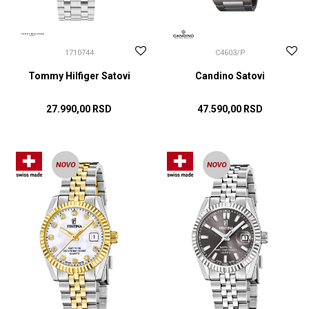
1710744
C4603/P
Tommy Hilfiger Satovi
Candino Satovi
27.990,00
RSD
47.590,00
RSD
DODAJ U KORPU
DODAJ U KORPU