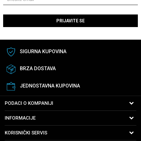
PRIJAVITE SE
SIGURNA KUPOVINA
BRZA DOSTAVA
JEDNOSTAVNA KUPOVINA
PODACI O KOMPANIJI
B:PM Satovi i Nakit
INFORMACIJE
Kralja Vukašina 9
11040 Beograd, Srbija
O nama
KORISNIČKI SERVIS
Telefon:
065-2762761
Zaposlenje