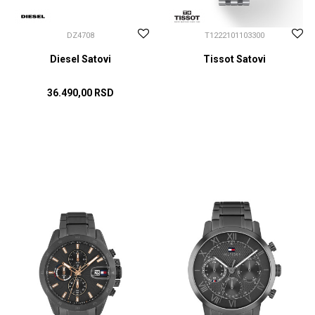
DZ4708
T1222101103300
Diesel Satovi
Tissot Satovi
36.490,00
RSD
CENA NA UPIT
DODAJ U KORPU