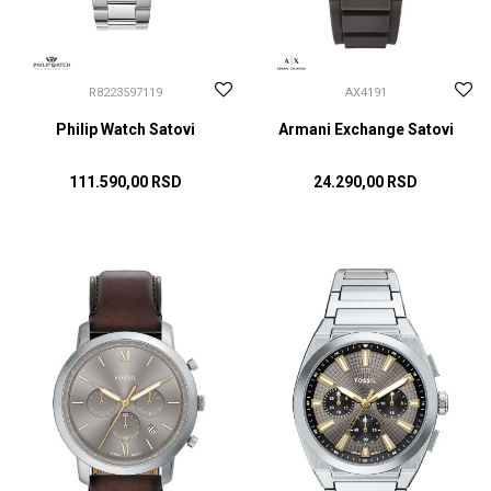
R8223597119
AX4191
Philip Watch Satovi
Armani Exchange Satovi
111.590,00
RSD
24.290,00
RSD
DODAJ U KORPU
DODAJ U KORPU